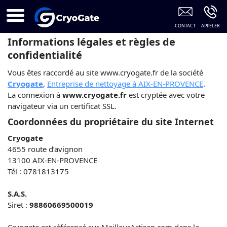
Aerogommage Aix-En-Provence
Informations légales et règles de
confidentialité
Vous êtes raccordé au site www.cryogate.fr de la société
Cryogate
,
Entreprise de nettoyage à AIX-EN-PROVENCE
.
La connexion à
www.cryogate.fr
est cryptée avec votre
navigateur via un certificat SSL.
Coordonnées du propriétaire du site Internet
Cryogate
4655 route d’avignon
13100 AIX-EN-PROVENCE
Tél : 0781813175
S.A.S.
Siret :
98860669500019