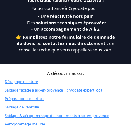
les résidus ralentir votre activité !
Faites confiance à Cryogate pour :
- Une
réactivité hors pair
- Des
solutions techniques éprouvées
- Un
accompagnement de A à Z
👉
Remplissez notre formulaire de demande
de devis
ou
contactez-nous directement
: un
conseiller technique vous rappellera sous 24h.
A découvrir aussi :
Décapage peinture
Sablage façade à aix-en-provence | cryogate expert local
Préparation de surface
Sablage de véhicule
Sablage & aérogommage de monuments à aix-en-provence
Aérogommage meuble