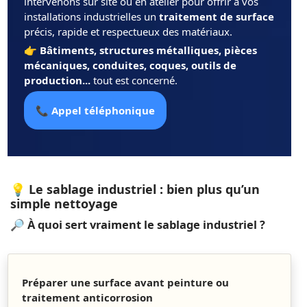
intervenons sur site ou en atelier pour offrir à vos
installations industrielles un
traitement de surface
précis, rapide et respectueux des matériaux.
👉
Bâtiments, structures métalliques, pièces
mécaniques, conduites, coques, outils de
production...
tout est concerné.
📞
Appel téléphonique
💡 Le sablage industriel : bien plus qu’un
simple nettoyage
🔎 À quoi sert vraiment le sablage industriel ?
Préparer une surface avant peinture ou
traitement anticorrosion